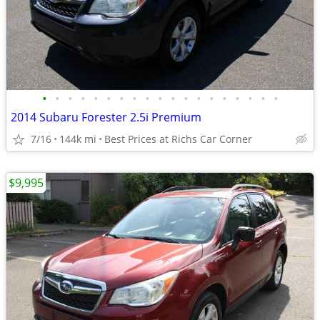
•
•
•
•
•
•
•
•
•
•
•
•
•
•
•
•
•
•
•
2014 Subaru Forester 2.5i Premium
7/16
144k mi
Best Prices at Richs Car Corner
$9,995