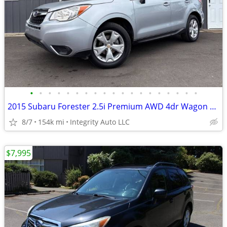
•
•
•
•
•
•
•
•
•
•
•
•
•
•
•
•
•
•
•
2015 Subaru Forester 2.5i Premium AWD 4dr Wagon CVT Stock # 584835
8/7
154k mi
Integrity Auto LLC
$7,995