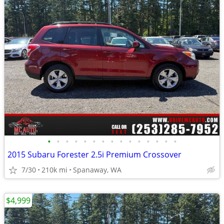
•
•
•
•
•
•
•
•
•
•
•
•
•
•
•
2015 Subaru Forester 2.5i Premium Crossover
7/30
210k mi
Spanaway, WA
$4,999