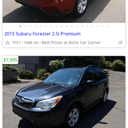
•
•
•
•
•
•
•
•
•
•
•
•
•
•
•
•
•
•
2015 Subaru Forester 2.5i Premium
7/21
144k mi
Best Prices at Richs Car Corner
$7,995