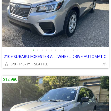
•
•
•
•
•
•
•
•
•
•
•
2109 SUBARU FORESTER ALL WHEEL DRIVE AUTOMATIC
8/8
140k mi
SEATTLE
$12,980