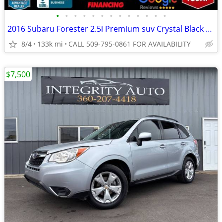
•
•
•
•
•
•
•
•
•
•
•
•
•
2016 Subaru Forester 2.5i Premium suv Crystal Black Silica
8/4
133k mi
CALL 509-795-0861 FOR AVAILABILITY
$7,500