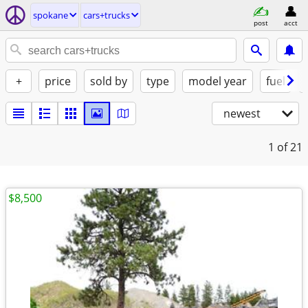
spokane
cars+trucks
post
acct
+
price
sold by
type
model year
fuel
newest
1
of 21
$8,500