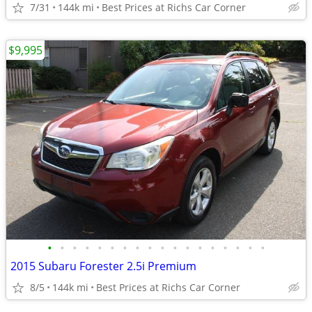
7/31
144k mi
Best Prices at Richs Car Corner
$9,995
•
•
•
•
•
•
•
•
•
•
•
•
•
•
•
•
•
•
2015 Subaru Forester 2.5i Premium
8/5
144k mi
Best Prices at Richs Car Corner