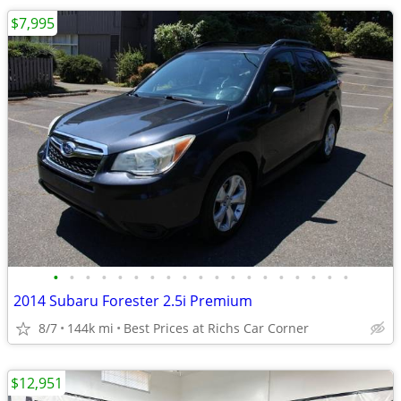
$7,995
•
•
•
•
•
•
•
•
•
•
•
•
•
•
•
•
•
•
•
2014 Subaru Forester 2.5i Premium
8/7
144k mi
Best Prices at Richs Car Corner
$12,951