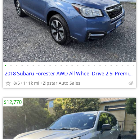
•
•
•
•
•
•
•
•
•
•
•
•
•
•
•
•
•
•
•
•
•
•
•
•
2018 Subaru Forester AWD All Wheel Drive 2.5i Premium 4dr Wagon 6M Wa
8/5
111k mi
Zipstar Auto Sales
$12,770