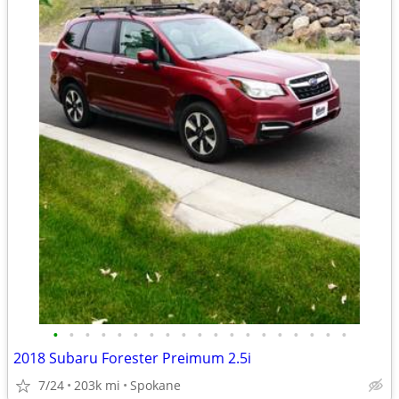
•
•
•
•
•
•
•
•
•
•
•
•
•
•
•
•
•
•
•
2018 Subaru Forester Preimum 2.5i
7/24
203k mi
Spokane