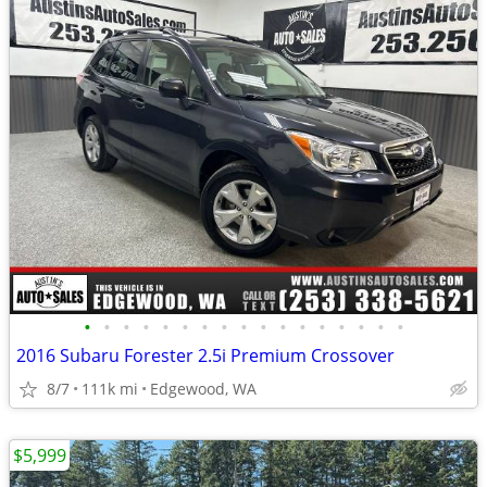
•
•
•
•
•
•
•
•
•
•
•
•
•
•
•
•
•
2016 Subaru Forester 2.5i Premium Crossover
8/7
111k mi
Edgewood, WA
$5,999