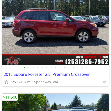
•
•
•
•
•
•
•
•
•
•
•
•
•
•
•
2015 Subaru Forester 2.5i Premium Crossover
8/6
210k mi
Spanaway, WA
$11,500