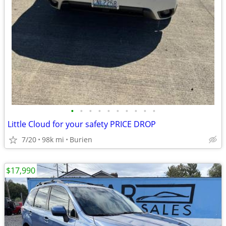
•
•
•
•
•
•
•
•
•
•
Little Cloud for your safety PRICE DROP
7/20
98k mi
Burien
$17,990