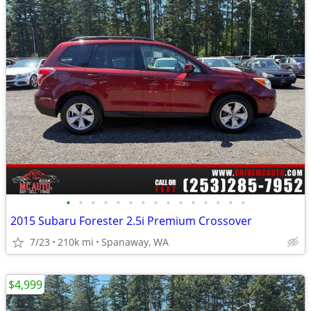
•
•
•
•
•
•
•
•
•
•
•
•
•
•
•
2015 Subaru Forester 2.5i Premium Crossover
7/23
210k mi
Spanaway, WA
$4,999