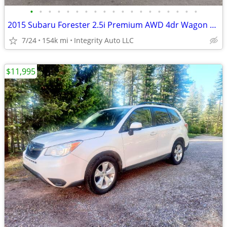
•
•
•
•
•
•
•
•
•
•
•
•
•
•
•
•
•
•
•
2015 Subaru Forester 2.5i Premium AWD 4dr Wagon CVT Stock # 584835
7/24
154k mi
Integrity Auto LLC
$11,995