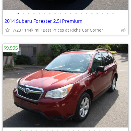
•
•
•
•
•
•
•
•
•
•
•
•
•
•
•
•
•
•
•
2014 Subaru Forester 2.5i Premium
7/23
144k mi
Best Prices at Richs Car Corner
$9,995