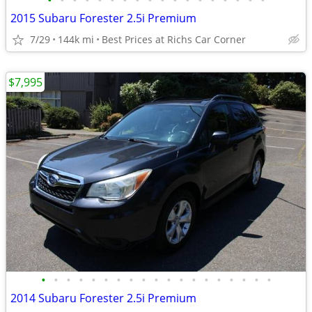
•
•
•
•
•
•
•
•
•
•
•
•
•
•
•
•
•
•
2015 Subaru Forester 2.5i Premium
7/29
144k mi
Best Prices at Richs Car Corner
$7,995
•
•
•
•
•
•
•
•
•
•
•
•
•
•
•
•
•
•
•
2014 Subaru Forester 2.5i Premium