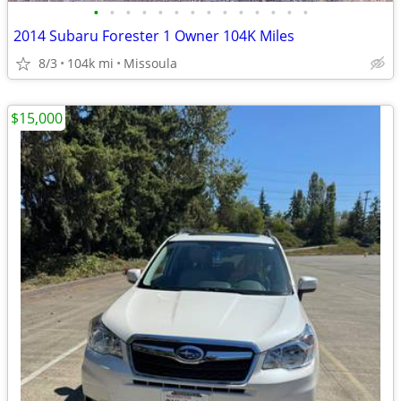
•
•
•
•
•
•
•
•
•
•
•
•
•
•
2014 Subaru Forester 1 Owner 104K Miles
8/3
104k mi
Missoula
$15,000