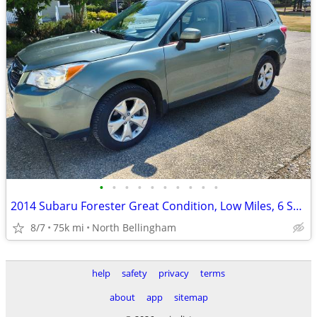
•
•
•
•
•
•
•
•
•
•
2014 Subaru Forester Great Condition, Low Miles, 6 Spd Manual
8/7
75k mi
North Bellingham
help
safety
privacy
terms
about
app
sitemap